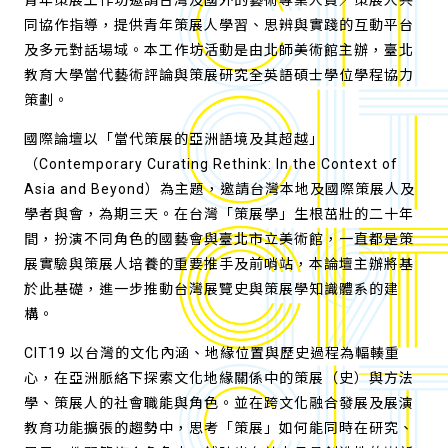
青年策展工作坊邀請台灣及國外的藝術專業人員／策展人共
同協作指導，提供青年策展人學習、思辨與實踐的互動平台
及多元對話場域。本工作坊活動是由北師美術館主辦，臺北
教育大學當代藝術評論與策展研究全英語碩士學位學程協力
策劃。
國際論壇以「當代策展的亞洲語境及其超越」
（Contemporary Curating Rethink: In the Context of
Asia and Beyond）為主題，邀請台灣本地及國際策展人及
學者與會，為期三天。在台灣「策展學」生根茁壯的二十年
間，扮演不同角色的國藝會與臺北市立美術館，一直都是策
展實驗與策展人培養的重要推手及前哨站，本論壇主辦將基
於此基礎，進一步推動台灣展覽史與策展學知識體系的建
構。
CIT19 以台灣的文化內涵、地緣位置與歷史過程為輻輳重
心，在亞洲脈絡下探索文化地緣關係中的策展（史）與方法
學、策展人的社會職能與角色。並在跨文化融合發展及展演
教育功能擴張的趨勢中，思考「策展」如何能同時在研究、