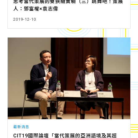
思考當代策展的雙狹縫實驗（三）跳舞吧！策展
人：鄧富權×袁志偉
2019-12-10
最新消息
CIT19國際論壇「當代策展的亞洲語境及其超